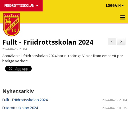
FRIIDROTTSSKOLAN
LOGGA IN
HEM
Fullt - Friidrottsskolan 2024
NYHETER
<
>
2024-06-12 20:04
FRIIDROTTSSKOLAN 2026
Anmälan till friidrottskolan 2024 har nu stängt. Vi ser fram emot ett par
härliga veckor!
Nyhetsarkiv
Fullt - Friidrottsskolan 2024
2024-06-12 20:04
Friidrottsskolan 2024
2024-04-03 08:35