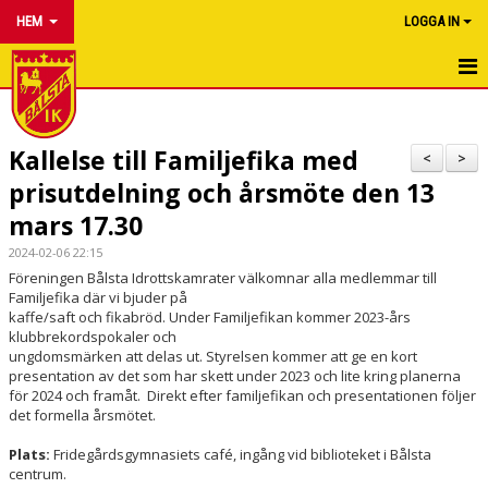
HEM
LOGGA IN
HEM
Kallelse till Familjefika med
NYHETER
<
>
prisutdelning och årsmöte den 13
OM KLUBBEN
mars 17.30
FÖRENINGSINFO
2024-02-06 22:15
Föreningen Bålsta Idrottskamrater välkomnar alla medlemmar till
Familjefika där vi bjuder på
KALENDER
kaffe/saft och fikabröd. Under Familjefikan kommer 2023-års
klubbrekordspokaler och
SAMARBETA MED OSS
ungdomsmärken att delas ut. Styrelsen kommer att ge en kort
presentation av det som har skett under 2023 och lite kring planerna
för 2024 och framåt. Direkt efter familjefikan och presentationen följer
BÖRJA FRIIDROTTA
det formella årsmötet.
HALLBYGGE
Plats:
Fridegårdsgymnasiets café, ingång vid biblioteket i Bålsta
centrum.