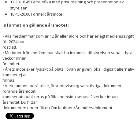
REGIONMÄSTERSKAPEN 2026
17.30-18.45 Familjefika med prisutdelning och presentation av
styrelsen
18.45-20.00 Formellt årsmöte
Information gällande årsmötet:
• Alla medlemmar som är 12 år eller äldre och har erlagt medlemsavgift
för 2024 har
rösträtt.
• Motioner från medlemmar skall ha inkommit till styrelsen senast fyra
veckor innan
årsmötet.
• Årets möte sker fysiskt på plats i ovan angiven lokal, digitalt alternativ
kommer ej att
finnas.
• Verksamhetsberättelse, årsredovisning samt övriga dokument
rörande årsmötet
kommer att publiceras på BIKs hemsida senast 2 veckor innan
årsmötet. Du hittar
dokumenten under fliken Om Klubben/Årsmötesdokument