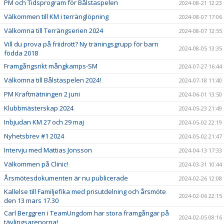
PM och Tidsprogram för Bålstaspelen
2024-08-21 12:23
Välkommen till KM i terränglöpning
2024-08-07 17:06
Välkomna till Terrängserien 2024
2024-08-07 12:55
Vill du prova på friidrott? Ny träningsgrupp för barn
2024-08-05 13:35
födda 2018
Framgångsrikt mångkamps-SM
2024-07-27 16:44
Välkomna till Bålstaspelen 2024!
2024-07-18 11:40
PM Kraftmätningen 2 juni
2024-06-01 13:50
Klubbmästerskap 2024
2024-05-23 21:49
Inbjudan KM 27 och 29 maj
2024-05-02 22:19
Nyhetsbrev #1 2024
2024-05-02 21:47
Intervju med Mattias Jonsson
2024-04-13 17:33
Välkommen på Clinic!
2024-03-31 10:44
Årsmötesdokumenten är nu publicerade
2024-02-26 12:08
Kallelse till Familjefika med prisutdelning och årsmöte
2024-02-06 22:15
den 13 mars 17.30
Carl Berggren i TeamUngdom har stora framgångar på
2024-02-05 08:16
tävlingsarenorna!