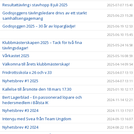
Resultattävling i stavhopp 8 juli 2025
2025-07-07 15:40
Godisjoggens tävlingsledare drivs av ett starkt
2025-06-23 15:28
samhällsengagemang
Godisjoggen 2025 – 30 år av löparglädje!
2025-06-19 12:53
2025-06-10 15:45
Klubbmästerskapen 2025 – Tack för två fina
2025-05-24 16:58
tävlingsdagar!
Vårkastet 2025
2025-05-16 08:59
Välkomna till årets klubbmästerskap!
2025-04-14 09:54
Friidrottsskola v.26 och v.33
2025-04-07 13:13
Nyhetsbrev #1 2025
2025-04-07 13:11
Kallelse till årsmöte den 18 mars 17.30
2025-01-10 12:17
Bert Lagerblad – En passionerad löpare och
2024-11-14 12:21
hedersmedlem i Bålsta IK
Nyhetsbrev #3 2024
2024-11-13 17:07
Intervju med Svea från Team Ungdom
2024-09-13 16:07
Nyhetsbrev #2 2024
2024-08-22 15:49