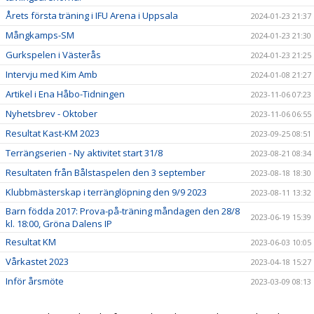
Årets första träning i IFU Arena i Uppsala
2024-01-23 21:37
Mångkamps-SM
2024-01-23 21:30
Gurkspelen i Västerås
2024-01-23 21:25
Intervju med Kim Amb
2024-01-08 21:27
Artikel i Ena Håbo-Tidningen
2023-11-06 07:23
Nyhetsbrev - Oktober
2023-11-06 06:55
Resultat Kast-KM 2023
2023-09-25 08:51
Terrängserien - Ny aktivitet start 31/8
2023-08-21 08:34
Resultaten från Bålstaspelen den 3 september
2023-08-18 18:30
Klubbmästerskap i terränglöpning den 9/9 2023
2023-08-11 13:32
Barn födda 2017: Prova-på-träning måndagen den 28/8
2023-06-19 15:39
kl. 18:00, Gröna Dalens IP
Resultat KM
2023-06-03 10:05
Vårkastet 2023
2023-04-18 15:27
Inför årsmöte
2023-03-09 08:13
Kallelse till Familjefika med prisutdelning och årsmöte
2023-02-15 12:51
den 23 mars 17.30