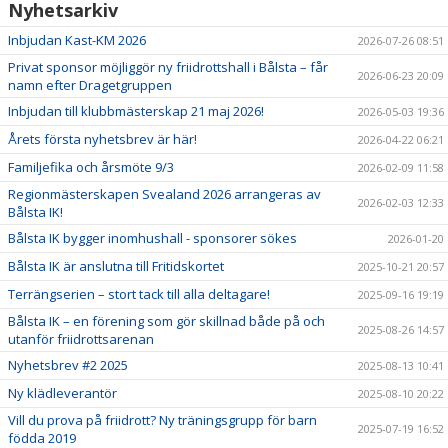
Nyhetsarkiv
Inbjudan Kast-KM 2026
2026-07-26 08:51
Privat sponsor möjliggör ny friidrottshall i Bålsta – får
2026-06-23 20:09
namn efter Dragetgruppen
Inbjudan till klubbmästerskap 21 maj 2026!
2026-05-03 19:36
Årets första nyhetsbrev är här!
2026-04-22 06:21
Familjefika och årsmöte 9/3
2026-02-09 11:58
Regionmästerskapen Svealand 2026 arrangeras av
2026-02-03 12:33
Bålsta IK!
Bålsta IK bygger inomhushall - sponsorer sökes
2026-01-20
Bålsta IK är anslutna till Fritidskortet
2025-10-21 20:57
Terrängserien – stort tack till alla deltagare!
2025-09-16 19:19
Bålsta IK – en förening som gör skillnad både på och
2025-08-26 14:57
utanför friidrottsarenan
Nyhetsbrev #2 2025
2025-08-13 10:41
Ny klädleverantör
2025-08-10 20:22
Vill du prova på friidrott? Ny träningsgrupp för barn
2025-07-19 16:52
födda 2019