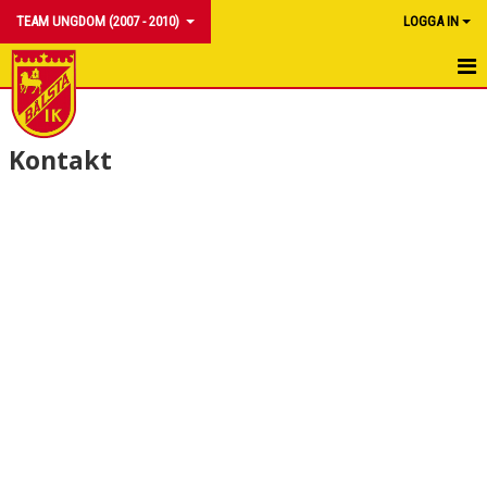
TEAM UNGDOM (2007 - 2010)
LOGGA IN
HEM
Kontakt
NYHETER
DOKUMENT
BILDGALLERI
KONTAKT