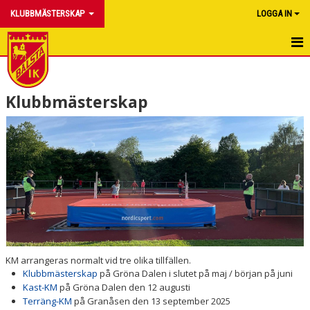
KLUBBMÄSTERSKAP
LOGGA IN
HEM
Klubbmästerskap
KLUBBMÄSTERSKAPEN
KAST-KM
TERRÄNG-KM
NYHETER
KM arrangeras normalt vid tre olika tillfällen.
Klubbmästerskap
på Gröna Dalen i slutet på maj / början på juni
Kast-KM
på Gröna Dalen den 12 augusti
Terräng-KM
på Granåsen den 13 september 2025