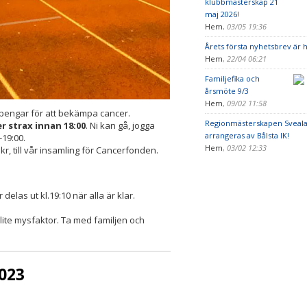
klubbmästerskap 21
maj 2026!
Hem
,
03/05 19:36
Årets första nyhetsbrev är h
Hem
,
22/04 06:21
Familjefika och
årsmöte 9/3
Hem
,
09/02 11:58
in pengar för att bekämpa cancer.
Regionmästerskapen Sveala
r strax innan 18:00
. Ni kan gå, jogga
arrangeras av Bålsta IK!
-19:00.
Hem
,
03/02 12:33
 kr, till vår insamling för Cancerfonden.
delas ut kl.19:10 när alla är klar.
n lite mysfaktor. Ta med familjen och
2023