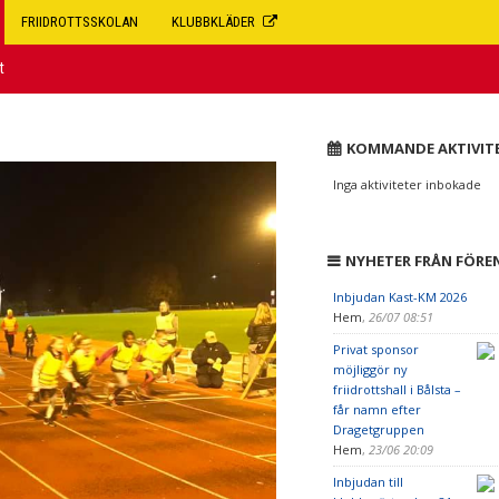
FRIIDROTTSSKOLAN
KLUBBKLÄDER
t
KOMMANDE AKTIVIT
Inga aktiviteter inbokade
NYHETER FRÅN FÖRE
Inbjudan Kast-KM 2026
Hem
,
26/07 08:51
Privat sponsor
möjliggör ny
friidrottshall i Bålsta –
får namn efter
Dragetgruppen
Hem
,
23/06 20:09
Inbjudan till