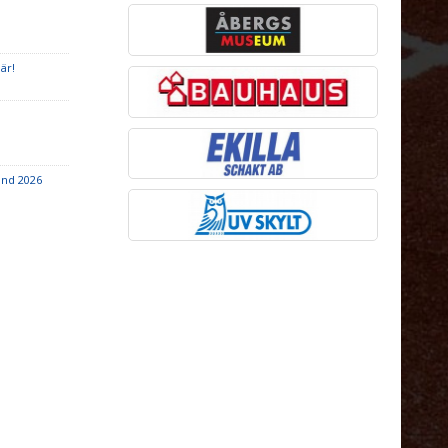
är!
nd 2026