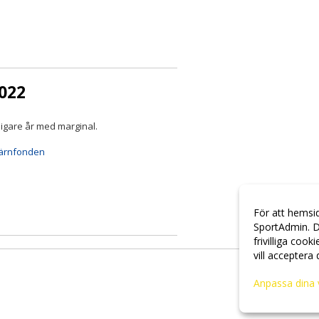
2022
idigare år med marginal.
ärnfonden
För att hemsi
SportAdmin. D
frivilliga cook
vill acceptera
Anpassa dina 