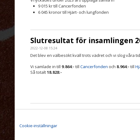
Vi lyckades under 2023 års upplaga samla in
9 015 kr till Cancerfonden
6 045 kronor till Hjärt- och lungfonden
Slutresultat för insamlingen 
2022-12-08 15:24
Det blev en välbesökt kväll trots vädret och vi slog våra t
Vi samlade in till
9.864:-
till
Cancerfonden
och
8.964:-
till
Hj
Så totalt
18.828:-
Cookie-inställningar