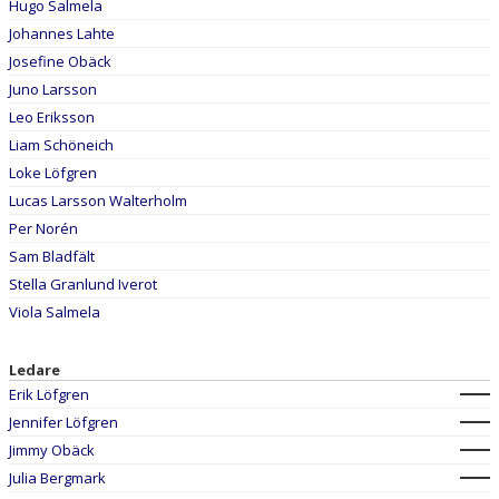
Hugo Salmela
Johannes Lahte
Josefine Obäck
Juno Larsson
Leo Eriksson
Liam Schöneich
Loke Löfgren
Lucas Larsson Walterholm
Per Norén
Sam Bladfält
Stella Granlund Iverot
Viola Salmela
Ledare
Erik Löfgren
Jennifer Löfgren
Jimmy Obäck
Julia Bergmark