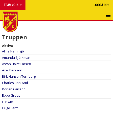
TEAM 2016
LOGGA IN
HEM
Truppen
NYHETER
Aktiva
KALENDER
Alma Hamnsjö
Amanda Björkman
TRUPPEN
Aston Holst-Larsen
BILDGALLERI
Axel Persson
Birk Hansen Tornberg
DOKUMENT
Charles Banisaid
Dorian Caicedo
Ebbe Groop
Elin Xie
Hugo Ferm