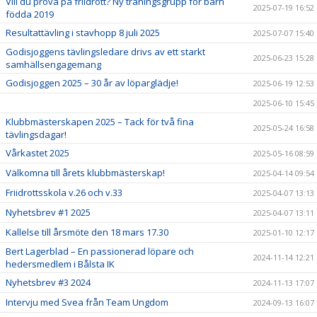
Vill du prova på friidrott? Ny träningsgrupp för barn
2025-07-19 16:52
födda 2019
Resultattävling i stavhopp 8 juli 2025
2025-07-07 15:40
Godisjoggens tävlingsledare drivs av ett starkt
2025-06-23 15:28
samhällsengagemang
Godisjoggen 2025 – 30 år av löparglädje!
2025-06-19 12:53
2025-06-10 15:45
Klubbmästerskapen 2025 – Tack för två fina
2025-05-24 16:58
tävlingsdagar!
Vårkastet 2025
2025-05-16 08:59
Välkomna till årets klubbmästerskap!
2025-04-14 09:54
Friidrottsskola v.26 och v.33
2025-04-07 13:13
Nyhetsbrev #1 2025
2025-04-07 13:11
Kallelse till årsmöte den 18 mars 17.30
2025-01-10 12:17
Bert Lagerblad – En passionerad löpare och
2024-11-14 12:21
hedersmedlem i Bålsta IK
Nyhetsbrev #3 2024
2024-11-13 17:07
Intervju med Svea från Team Ungdom
2024-09-13 16:07