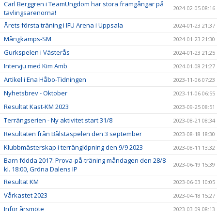
Carl Berggren i TeamUngdom har stora framgångar på
2024-02-05 08:16
tävlingsarenorna!
Årets första träning i IFU Arena i Uppsala
2024-01-23 21:37
Mångkamps-SM
2024-01-23 21:30
Gurkspelen i Västerås
2024-01-23 21:25
Intervju med Kim Amb
2024-01-08 21:27
Artikel i Ena Håbo-Tidningen
2023-11-06 07:23
Nyhetsbrev - Oktober
2023-11-06 06:55
Resultat Kast-KM 2023
2023-09-25 08:51
Terrängserien - Ny aktivitet start 31/8
2023-08-21 08:34
Resultaten från Bålstaspelen den 3 september
2023-08-18 18:30
Klubbmästerskap i terränglöpning den 9/9 2023
2023-08-11 13:32
Barn födda 2017: Prova-på-träning måndagen den 28/8
2023-06-19 15:39
kl. 18:00, Gröna Dalens IP
Resultat KM
2023-06-03 10:05
Vårkastet 2023
2023-04-18 15:27
Inför årsmöte
2023-03-09 08:13