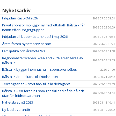
Nyhetsarkiv
Inbjudan Kast-KM 2026
2026-07-26 08:51
Privat sponsor möjliggör ny friidrottshall i Bålsta – får
2026-06-23 20:09
namn efter Dragetgruppen
Inbjudan till klubbmästerskap 21 maj 2026!
2026-05-03 19:36
Årets första nyhetsbrev är här!
2026-04-22 06:21
Familjefika och årsmöte 9/3
2026-02-09 11:58
Regionmästerskapen Svealand 2026 arrangeras av
2026-02-03 12:33
Bålsta IK!
Bålsta IK bygger inomhushall - sponsorer sökes
2026-01-20
Bålsta IK är anslutna till Fritidskortet
2025-10-21 20:57
Terrängserien – stort tack till alla deltagare!
2025-09-16 19:19
Bålsta IK – en förening som gör skillnad både på och
2025-08-26 14:57
utanför friidrottsarenan
Nyhetsbrev #2 2025
2025-08-13 10:41
Ny klädleverantör
2025-08-10 20:22