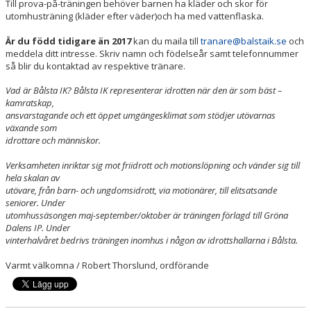
REGIONMÄSTERSKAPEN 2026
Till prova-på-träningen behöver barnen ha kläder och skor för
utomhusträning (kläder efter väder)och ha med vattenflaska.
Är du född tidigare än 2017
kan du maila till
tranare@balstaik.se
och
meddela ditt intresse. Skriv namn och födelseår samt telefonnummer
så blir du kontaktad av respektive tränare.
Vad är Bålsta IK? Bålsta IK representerar idrotten när den är som bäst –
kamratskap,
ansvarstagande och ett öppet umgängesklimat som stödjer utövarnas
växande som
idrottare och människor.
Verksamheten inriktar sig mot friidrott och motionslöpning och vänder sig till
hela skalan av
utövare, från barn- och ungdomsidrott, via motionärer, till elitsatsande
seniorer. Under
utomhussäsongen maj-september/oktober är träningen förlagd till Gröna
Dalens IP. Under
vinterhalvåret bedrivs träningen inomhus i någon av idrottshallarna i Bålsta.
Varmt välkomna / Robert Thorslund, ordförande