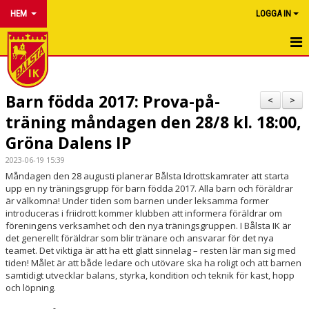
HEM
LOGGA IN
HEM
Barn födda 2017: Prova-på-
NYHETER
<
>
träning måndagen den 28/8 kl. 18:00,
OM KLUBBEN
Gröna Dalens IP
FÖRENINGSINFO
2023-06-19 15:39
Måndagen den 28 augusti planerar Bålsta Idrottskamrater att starta
upp en ny träningsgrupp för barn födda 2017. Alla barn och föräldrar
KALENDER
är välkomna! Under tiden som barnen under leksamma former
introduceras i friidrott kommer klubben att informera föräldrar om
SAMARBETA MED OSS
föreningens verksamhet och den nya träningsgruppen. I Bålsta IK är
det generellt föräldrar som blir tränare och ansvarar för det nya
teamet. Det viktiga är att ha ett glatt sinnelag – resten lär man sig med
BÖRJA FRIIDROTTA
tiden! Målet är att både ledare och utövare ska ha roligt och att barnen
samtidigt utvecklar balans, styrka, kondition och teknik för kast, hopp
HALLBYGGE
och löpning.