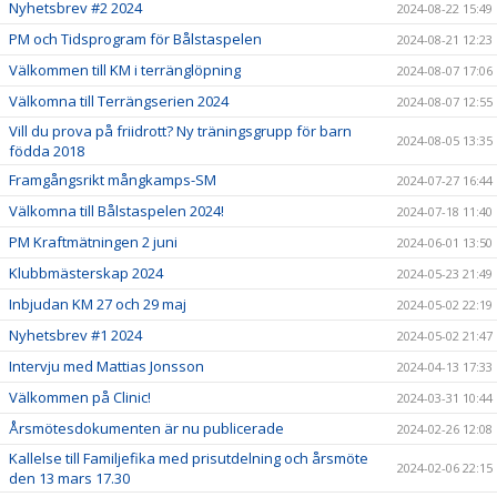
Nyhetsbrev #2 2024
2024-08-22 15:49
PM och Tidsprogram för Bålstaspelen
2024-08-21 12:23
Välkommen till KM i terränglöpning
2024-08-07 17:06
Välkomna till Terrängserien 2024
2024-08-07 12:55
Vill du prova på friidrott? Ny träningsgrupp för barn
2024-08-05 13:35
födda 2018
Framgångsrikt mångkamps-SM
2024-07-27 16:44
Välkomna till Bålstaspelen 2024!
2024-07-18 11:40
PM Kraftmätningen 2 juni
2024-06-01 13:50
Klubbmästerskap 2024
2024-05-23 21:49
Inbjudan KM 27 och 29 maj
2024-05-02 22:19
Nyhetsbrev #1 2024
2024-05-02 21:47
Intervju med Mattias Jonsson
2024-04-13 17:33
Välkommen på Clinic!
2024-03-31 10:44
Årsmötesdokumenten är nu publicerade
2024-02-26 12:08
Kallelse till Familjefika med prisutdelning och årsmöte
2024-02-06 22:15
den 13 mars 17.30