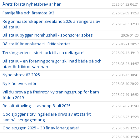
Årets första nyhetsbrev är här!
2026-04-22 06:21
Familjefika och årsmöte 9/3
2026-02-09 11:58
Regionmästerskapen Svealand 2026 arrangeras av
2026-02-03 12:33
Bålsta IK!
Bålsta IK bygger inomhushall - sponsorer sökes
2026-01-20
Bålsta IK är anslutna till Fritidskortet
2025-10-21 20:57
Terrängserien – stort tack till alla deltagare!
2025-09-16 19:19
Bålsta IK – en förening som gör skillnad både på och
2025-08-26 14:57
utanför friidrottsarenan
Nyhetsbrev #2 2025
2025-08-13 10:41
Ny klädleverantör
2025-08-10 20:22
Vill du prova på friidrott? Ny träningsgrupp för barn
2025-07-19 16:52
födda 2019
Resultattävling i stavhopp 8 juli 2025
2025-07-07 15:40
Godisjoggens tävlingsledare drivs av ett starkt
2025-06-23 15:28
samhällsengagemang
Godisjoggen 2025 – 30 år av löparglädje!
2025-06-19 12:53
2025-06-10 15:45