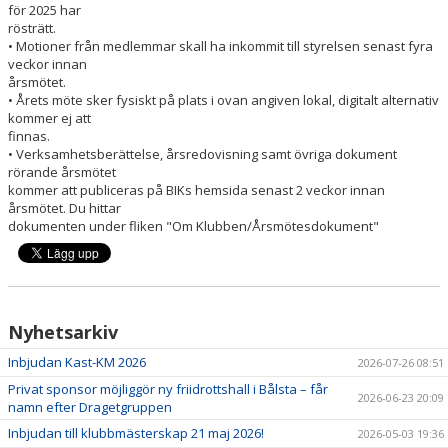
REGIONMÄSTERSKAPEN 2026
för 2025 har
rösträtt.
• Motioner från medlemmar skall ha inkommit till styrelsen senast fyra
veckor innan
årsmötet.
• Årets möte sker fysiskt på plats i ovan angiven lokal, digitalt alternativ
kommer ej att
finnas.
• Verksamhetsberättelse, årsredovisning samt övriga dokument
rörande årsmötet
kommer att publiceras på BIKs hemsida senast 2 veckor innan
årsmötet. Du hittar
dokumenten under fliken "Om Klubben/Årsmötesdokument"
Nyhetsarkiv
Inbjudan Kast-KM 2026
2026-07-26 08:51
Privat sponsor möjliggör ny friidrottshall i Bålsta – får
2026-06-23 20:09
namn efter Dragetgruppen
Inbjudan till klubbmästerskap 21 maj 2026!
2026-05-03 19:36