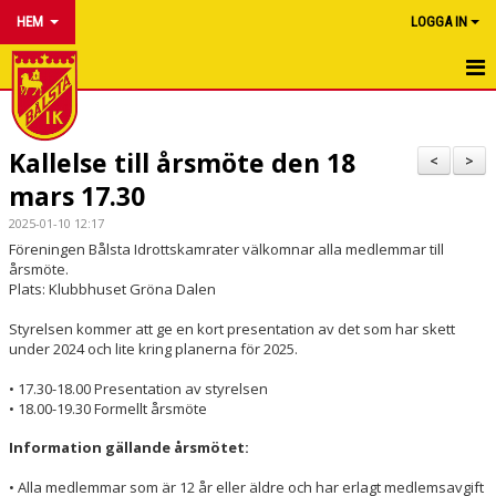
HEM
LOGGA IN
HEM
Kallelse till årsmöte den 18
NYHETER
<
>
mars 17.30
OM KLUBBEN
2025-01-10 12:17
Föreningen Bålsta Idrottskamrater välkomnar alla medlemmar till
FÖRENINGSINFO
årsmöte.
Plats: Klubbhuset Gröna Dalen
KALENDER
Styrelsen kommer att ge en kort presentation av det som har skett
under 2024 och lite kring planerna för 2025.
SAMARBETA MED OSS
• 17.30-18.00 Presentation av styrelsen
BÖRJA FRIIDROTTA
• 18.00-19.30 Formellt årsmöte
Information gällande årsmötet:
HALLBYGGE
• Alla medlemmar som är 12 år eller äldre och har erlagt medlemsavgift