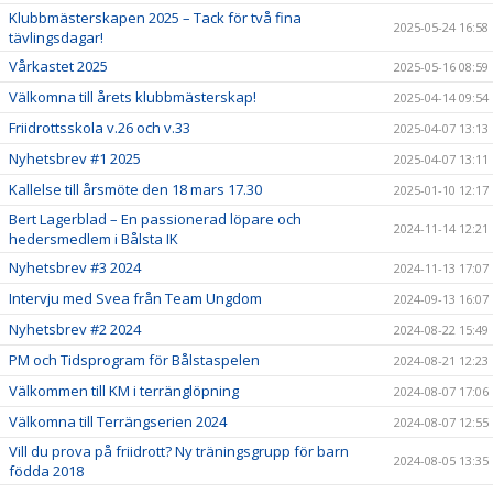
Klubbmästerskapen 2025 – Tack för två fina
2025-05-24 16:58
tävlingsdagar!
Vårkastet 2025
2025-05-16 08:59
Välkomna till årets klubbmästerskap!
2025-04-14 09:54
Friidrottsskola v.26 och v.33
2025-04-07 13:13
Nyhetsbrev #1 2025
2025-04-07 13:11
Kallelse till årsmöte den 18 mars 17.30
2025-01-10 12:17
Bert Lagerblad – En passionerad löpare och
2024-11-14 12:21
hedersmedlem i Bålsta IK
Nyhetsbrev #3 2024
2024-11-13 17:07
Intervju med Svea från Team Ungdom
2024-09-13 16:07
Nyhetsbrev #2 2024
2024-08-22 15:49
PM och Tidsprogram för Bålstaspelen
2024-08-21 12:23
Välkommen till KM i terränglöpning
2024-08-07 17:06
Välkomna till Terrängserien 2024
2024-08-07 12:55
Vill du prova på friidrott? Ny träningsgrupp för barn
2024-08-05 13:35
födda 2018