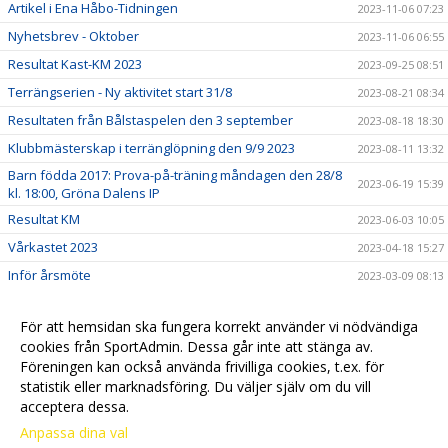
Artikel i Ena Håbo-Tidningen
2023-11-06 07:23
Nyhetsbrev - Oktober
2023-11-06 06:55
Resultat Kast-KM 2023
2023-09-25 08:51
Terrängserien - Ny aktivitet start 31/8
2023-08-21 08:34
Resultaten från Bålstaspelen den 3 september
2023-08-18 18:30
Klubbmästerskap i terränglöpning den 9/9 2023
2023-08-11 13:32
Barn födda 2017: Prova-på-träning måndagen den 28/8
2023-06-19 15:39
kl. 18:00, Gröna Dalens IP
Resultat KM
2023-06-03 10:05
Vårkastet 2023
2023-04-18 15:27
Inför årsmöte
2023-03-09 08:13
Kallelse till Familjefika med prisutdelning och årsmöte
2023-02-15 12:51
den 23 mars 17.30
För att hemsidan ska fungera korrekt använder vi nödvändiga
Spring mot cancer och ALS
cookies från SportAdmin. Dessa går inte att stänga av.
2022-11-05 09:18
Föreningen kan också använda frivilliga cookies, t.ex. för
Välkommen till vår nya hemsida
2022-09-13 10:41
statistik eller marknadsföring. Du väljer själv om du vill
acceptera dessa.
Anpassa dina val