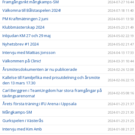
Framgångsrikt mångkamps-SM
2024-07-27 16:44
Välkomna till Bålstaspelen 2024!
2024-07-18 11:40
PM Kraftmätningen 2 juni
2024-06-01 13:50
Klubbmästerskap 2024
2024-05-23 21:49
Inbjudan KM 27 och 29 maj
2024-05-02 22:19
Nyhetsbrev #1 2024
2024-05-02 21:47
Intervju med Mattias Jonsson
2024-04-13 17:33
Välkommen på Clinic!
2024-03-31 10:44
Årsmötesdokumenten är nu publicerade
2024-02-26 12:08
Kallelse till Familjefika med prisutdelning och årsmöte
2024-02-06 22:15
den 13 mars 17.30
Carl Berggren i TeamUngdom har stora framgångar på
2024-02-05 08:16
tävlingsarenorna!
Årets första träning i IFU Arena i Uppsala
2024-01-23 21:37
Mångkamps-SM
2024-01-23 21:30
Gurkspelen i Västerås
2024-01-23 21:25
Intervju med Kim Amb
2024-01-08 21:27