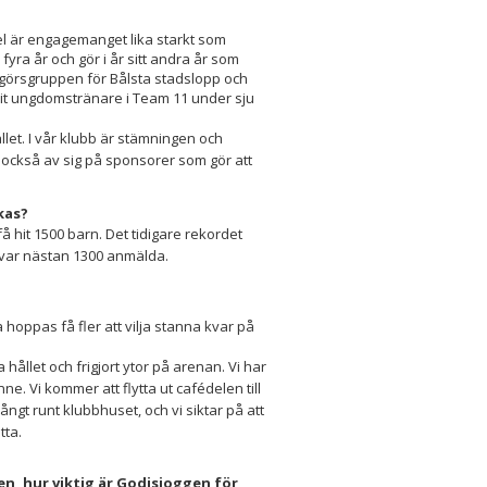
iel är engagemanget lika starkt som
yra år och gör i år sitt andra år som
ngörsgruppen för Bålsta stadslopp och
rit ungdomstränare i Team 11 under sju
hället. I vår klubb är stämningen och
 också av sig på sponsorer som gör att
rkas?
få hit 1500 barn. Det tidigare rekordet
t var nästan 1300 anmälda.
hoppas få fler att vilja stanna kvar på
hållet och frigjort ytor på arenan. Vi har
e. Vi kommer att flytta ut cafédelen till
trångt runt klubbhuset, och vi siktar på att
tta.
n, hur viktig är Godisjoggen för