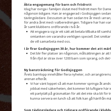
Äkta engagemang för barn och friidrott
Idag har övriga i familjen slutat med friidrott men för Dan
någonsin tidigare. Han är engagerad i Godisjoggen sedan f
tävlingsledare. Dessutom är han sedan tre år med i arra
för andra året med i valberedningen. Tidigare har han va
år samt klubbens ordförande i två år.
Att engagera sig är ett sätt att betala tillbaka till sam
omtanken om varandra verkligen speciell. Det smittar
de vill samarbeta med oss.
I år firar Godisjoggen 30 år, hur kommer det att mä
Det blir fler platser än någonsin, målsättningen är att 
från ifjol är strax över 1200 barn som sprang, och de
Ny bansträckning för Godisjoggen
Årets barnlopp innehåller flera nyheter, och arrangörerna 
arenan efteråt.
Vi har vänt loppet så att man kommer springa åt andra 
jobbat med säkerheten, det kommer bli luftigare här inn
ett partytält på gräsmattan för att det inte ska bli för 
kunna servera en lunch så att folk kan gå härifrån mä
Som tävlingsledare och tidigare ordförande i klubbe