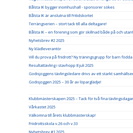
Bålsta IK bygger inomhushall - sponsorer sökes
Bålsta IK är anslutna till Fritidskortet
Terrängserien – stort tack till alla deltagare!
Bålsta IK – en förening som gör skillnad både på och utan
Nyhetsbrev #2 2025
Ny klädleverantör
Vill du prova på friidrott? Ny träningsgrupp för barn födda
Resultattävling i stavhopp 8 juli 2025
Godisjoggens tävlingsledare drivs av ett starkt samhäll
Godisjoggen 2025 – 30 år av löparglädje!
Klubbmästerskapen 2025 – Tack för två fina tävlingsdagar
Vårkastet 2025
Välkomna till årets klubbmästerskap!
Friidrottsskola v.26 och v.33
Nyhetsbrev #1 2025