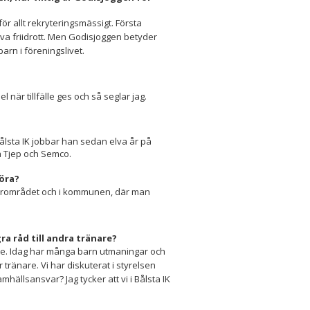
r allt rekryteringsmässigt. Första
va friidrott. Men Godisjoggen betyder
 barn i föreningslivet.
l när tillfälle ges och så seglar jag.
ålsta IK jobbar han sedan elva år på
a Tjep och Semco.
göra?
 närområdet och i kommunen, där man
a råd till andra tränare?
aste. Idag har många barn utmaningar och
tränare. Vi har diskuterat i styrelsen
 samhällsansvar? Jag tycker att vi i Bålsta IK