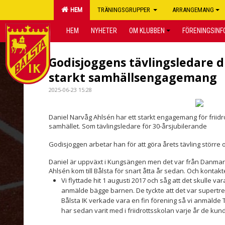
HEM
TRÄNINGSGRUPPER
ARRANGEMANG
HEM
NYHETER
OM KLUBBEN
FÖRENINGSINF
Godisjoggens tävlingsledare dr
starkt samhällsengagemang
2025-06-23 15:28
Daniel Narvåg Ahlsén har ett starkt engagemang för friidrott,
samhället. Som tävlingsledare för 30-årsjubilerande
Godisjoggen arbetar han för att göra årets tävling större 
Daniel är uppväxt i Kungsängen men det var från Danmark 
Ahlsén kom till Bålsta för snart åtta år sedan. Och kontak
Vi flyttade hit 1 augusti 2017 och såg att det skulle v
anmälde bägge barnen. De tyckte att det var supertrevl
Bålsta IK verkade vara en fin förening så vi anmälde Th
har sedan varit med i friidrottsskolan varje år de kun