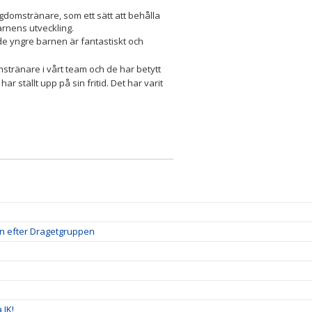
gdomstränare, som ett sätt att behålla
rnens utveckling.
e yngre barnen är fantastiskt och
tränare i vårt team och de har betytt
r ställt upp på sin fritid. Det har varit
amn efter Dragetgruppen
 IK!