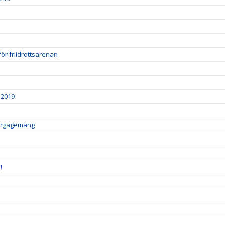
för friidrottsarenan
 2019
sengagemang
!