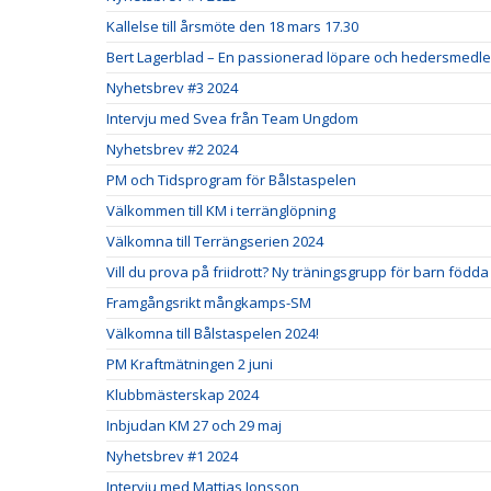
Kallelse till årsmöte den 18 mars 17.30
Bert Lagerblad – En passionerad löpare och hedersmedlem
Nyhetsbrev #3 2024
Intervju med Svea från Team Ungdom
Nyhetsbrev #2 2024
PM och Tidsprogram för Bålstaspelen
Välkommen till KM i terränglöpning
Välkomna till Terrängserien 2024
Vill du prova på friidrott? Ny träningsgrupp för barn födda
Framgångsrikt mångkamps-SM
Välkomna till Bålstaspelen 2024!
PM Kraftmätningen 2 juni
Klubbmästerskap 2024
Inbjudan KM 27 och 29 maj
Nyhetsbrev #1 2024
Intervju med Mattias Jonsson