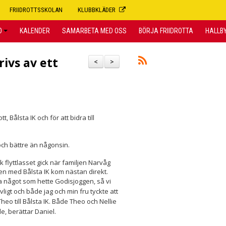
FRIIDROTTSSKOLAN
KLUBBKLÄDER
O
KALENDER
SAMARBETA MED OSS
BÖRJA FRIIDROTTA
HALLB
ivs av ett
<
>
 Bålsta IK och för att bidra till
och bättre än någonsin.
flyttlasset gick när familjen Narvåg
ten med Bålsta IK kom nästan direkt.
ara något som hette Godisjoggen, så vi
igt och både jag och min fru tyckte att
eo till Bålsta IK. Både Theo och Nellie
de, berättar Daniel.