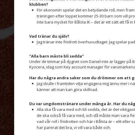
klubben?
För ekonomin spelar det en betydande roll, men framfö
träningen efter loppet kommer 25-30 barn som vill pro
inte bara mycket för Bålsta IK – det är ett sätt att få in
Vad tränar du själv?
Jag tränar inte friidrott överhuvudtaget. Jag spelar pade
“Alla barn måste bli sedda”
Under de timmar på dygnet som Daniel inte är lägger på B
Kyocera, idag som Key account manager för varumärken
Har du några andra saker som du drömmer om att 
Jag skulle i framtiden vilja engagera mig ännu mer i
känner att man kan göra skillnad.
Du var ungdomstränare under många år. Har du någr
Alla ska få vara med och bli sedda, det är det viktig
de ska också få vara med, och då måste man vara fler 
vad vår roll i friidrotten och här i Bålsta är – elit eller
har parerat det bra, vi vill vara både och.