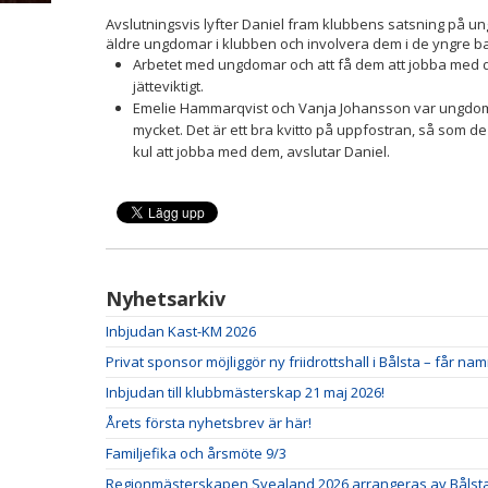
Avslutningsvis lyfter Daniel fram klubbens satsning på un
äldre ungdomar i klubben och involvera dem i de yngre ba
Arbetet med ungdomar och att få dem att jobba med d
jätteviktigt.
Emelie Hammarqvist och Vanja Johansson var ungdoms
mycket. Det är ett bra kvitto på uppfostran, så som de ha
kul att jobba med dem, avslutar Daniel.
Nyhetsarkiv
Inbjudan Kast-KM 2026
Privat sponsor möjliggör ny friidrottshall i Bålsta – får n
Inbjudan till klubbmästerskap 21 maj 2026!
Årets första nyhetsbrev är här!
Familjefika och årsmöte 9/3
Regionmästerskapen Svealand 2026 arrangeras av Bålsta