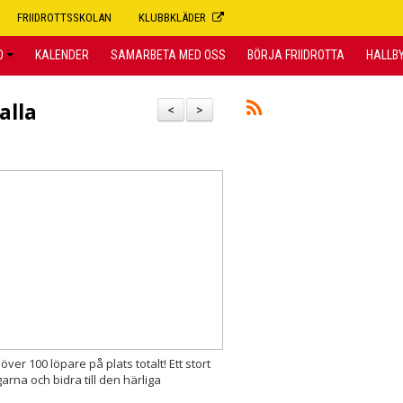
FRIIDROTTSSKOLAN
KLUBBKLÄDER
O
KALENDER
SAMARBETA MED OSS
BÖRJA FRIIDROTTA
HALLB
alla
<
>
r 100 löpare på plats totalt! Ett stort
arna och bidra till den härliga