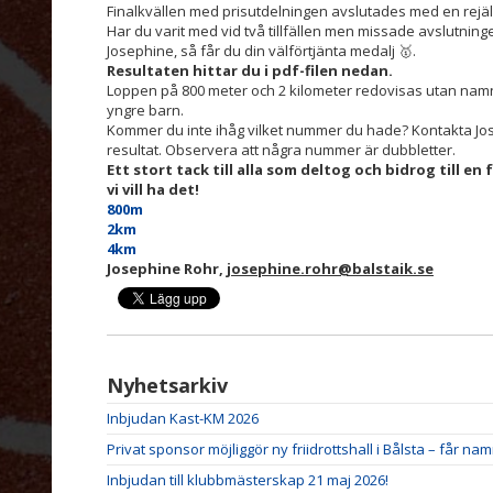
Finalkvällen med prisutdelningen avslutades med en rejä
Har du varit med vid två tillfällen men missade avslutninge
Josephine, så får du din välförtjänta medalj 🥇.
Resultaten hittar du i pdf-filen nedan.
Loppen på 800 meter och 2 kilometer redovisas utan namn, e
yngre barn.
Kommer du inte ihåg vilket nummer du hade? Kontakta Josep
resultat. Observera att några nummer är dubbletter.
Ett stort tack till alla som deltog och bidrog till e
vi vill ha det!
800m
2km
4km
Josephine Rohr,
josephine.rohr@balstaik.se
Nyhetsarkiv
Inbjudan Kast-KM 2026
Privat sponsor möjliggör ny friidrottshall i Bålsta – får n
Inbjudan till klubbmästerskap 21 maj 2026!