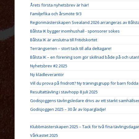
Årets första nyhetsbrev är här!
Familjefika och årsmöte 9/3
Regionmästerskapen Svealand 2026 arrangeras av Bålsta
Bålsta IK bygger inomhushall - sponsorer sökes
Bålsta IK är anslutna till Fritidskortet
Terrängserien – stort tack till alla deltagare!
Bålsta IK – en förening som gör skillnad både på och utan
Nyhetsbrev #2 2025
Ny klädleverantör
Vill du prova på friidrott? Ny träningsgrupp för barn födda
Resultattävling i stavhopp 8 juli 2025
Godisjoggens tävlingsledare drivs av ett starkt samhäll
Godisjoggen 2025 – 30 år av löparglädje!
Klubbmästerskapen 2025 – Tack för två fina tävlingsdagar
Vårkastet 2025