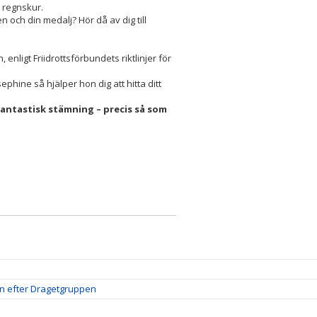
l regnskur.
n och din medalj? Hör då av dig till
nligt Friidrottsförbundets riktlinjer för
hine så hjälper hon dig att hitta ditt
n fantastisk stämning – precis så som
amn efter Dragetgruppen