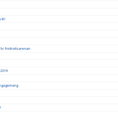
 IK!
för friidrottsarenan
 2019
sengagemang
!