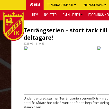
HEM
TRÄNINGSGRUPPER
ARRANGEMANG
HEM
NYHETER
OM KLUBBEN
FÖRENINGSINF
Terrängserien – stort tack till 
deltagare!
2025-09-16 19:19
Under tre torsdagar har Terrängserien genomförts – med öve
antal åskådare har också varit där för att heja fram deltag
stämningen.