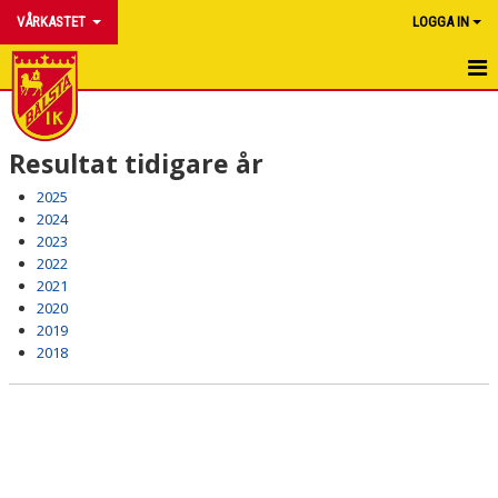
VÅRKASTET
LOGGA IN
HEM
Resultat tidigare år
NYHETER
2025
TÄVLINGSREKORD
2024
2023
RESULTAT TIDIGARE ÅR
2022
2021
DOKUMENT
2020
2019
KONTAKT
2018