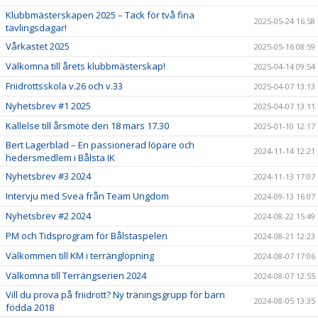
Klubbmästerskapen 2025 – Tack för två fina
2025-05-24 16:58
tävlingsdagar!
Vårkastet 2025
2025-05-16 08:59
Välkomna till årets klubbmästerskap!
2025-04-14 09:54
Friidrottsskola v.26 och v.33
2025-04-07 13:13
Nyhetsbrev #1 2025
2025-04-07 13:11
Kallelse till årsmöte den 18 mars 17.30
2025-01-10 12:17
Bert Lagerblad – En passionerad löpare och
2024-11-14 12:21
hedersmedlem i Bålsta IK
Nyhetsbrev #3 2024
2024-11-13 17:07
Intervju med Svea från Team Ungdom
2024-09-13 16:07
Nyhetsbrev #2 2024
2024-08-22 15:49
PM och Tidsprogram för Bålstaspelen
2024-08-21 12:23
Välkommen till KM i terränglöpning
2024-08-07 17:06
Välkomna till Terrängserien 2024
2024-08-07 12:55
Vill du prova på friidrott? Ny träningsgrupp för barn
2024-08-05 13:35
födda 2018