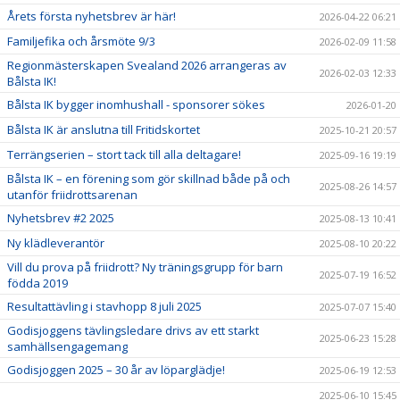
REGIONMÄSTERSKAPEN 2026
Årets första nyhetsbrev är här!
2026-04-22 06:21
Familjefika och årsmöte 9/3
2026-02-09 11:58
Regionmästerskapen Svealand 2026 arrangeras av
2026-02-03 12:33
Bålsta IK!
Bålsta IK bygger inomhushall - sponsorer sökes
2026-01-20
Bålsta IK är anslutna till Fritidskortet
2025-10-21 20:57
Terrängserien – stort tack till alla deltagare!
2025-09-16 19:19
Bålsta IK – en förening som gör skillnad både på och
2025-08-26 14:57
utanför friidrottsarenan
Nyhetsbrev #2 2025
2025-08-13 10:41
Ny klädleverantör
2025-08-10 20:22
Vill du prova på friidrott? Ny träningsgrupp för barn
2025-07-19 16:52
födda 2019
Resultattävling i stavhopp 8 juli 2025
2025-07-07 15:40
Godisjoggens tävlingsledare drivs av ett starkt
2025-06-23 15:28
samhällsengagemang
Godisjoggen 2025 – 30 år av löparglädje!
2025-06-19 12:53
2025-06-10 15:45