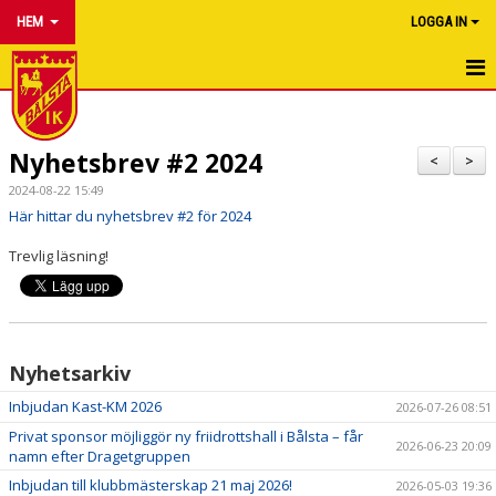
HEM
LOGGA IN
HEM
Nyhetsbrev #2 2024
NYHETER
<
>
2024-08-22 15:49
OM KLUBBEN
Här hittar du nyhetsbrev #2 för 2024
Trevlig läsning!
FÖRENINGSINFO
KALENDER
SAMARBETA MED OSS
Nyhetsarkiv
BÖRJA FRIIDROTTA
Inbjudan Kast-KM 2026
2026-07-26 08:51
Privat sponsor möjliggör ny friidrottshall i Bålsta – får
2026-06-23 20:09
HALLBYGGE
namn efter Dragetgruppen
Inbjudan till klubbmästerskap 21 maj 2026!
2026-05-03 19:36