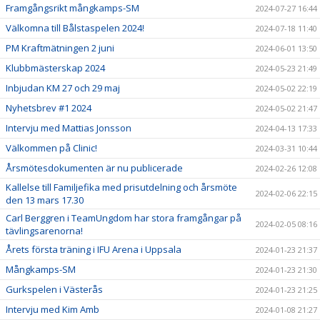
Framgångsrikt mångkamps-SM
2024-07-27 16:44
Välkomna till Bålstaspelen 2024!
2024-07-18 11:40
PM Kraftmätningen 2 juni
2024-06-01 13:50
Klubbmästerskap 2024
2024-05-23 21:49
Inbjudan KM 27 och 29 maj
2024-05-02 22:19
Nyhetsbrev #1 2024
2024-05-02 21:47
Intervju med Mattias Jonsson
2024-04-13 17:33
Välkommen på Clinic!
2024-03-31 10:44
Årsmötesdokumenten är nu publicerade
2024-02-26 12:08
Kallelse till Familjefika med prisutdelning och årsmöte
2024-02-06 22:15
den 13 mars 17.30
Carl Berggren i TeamUngdom har stora framgångar på
2024-02-05 08:16
tävlingsarenorna!
Årets första träning i IFU Arena i Uppsala
2024-01-23 21:37
Mångkamps-SM
2024-01-23 21:30
Gurkspelen i Västerås
2024-01-23 21:25
Intervju med Kim Amb
2024-01-08 21:27