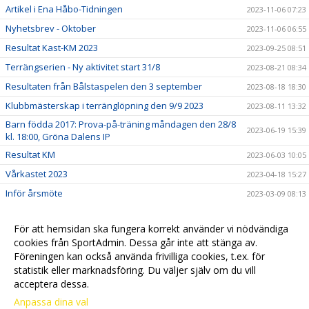
Artikel i Ena Håbo-Tidningen
2023-11-06 07:23
Nyhetsbrev - Oktober
2023-11-06 06:55
Resultat Kast-KM 2023
2023-09-25 08:51
Terrängserien - Ny aktivitet start 31/8
2023-08-21 08:34
Resultaten från Bålstaspelen den 3 september
2023-08-18 18:30
Klubbmästerskap i terränglöpning den 9/9 2023
2023-08-11 13:32
Barn födda 2017: Prova-på-träning måndagen den 28/8
2023-06-19 15:39
kl. 18:00, Gröna Dalens IP
Resultat KM
2023-06-03 10:05
Vårkastet 2023
2023-04-18 15:27
Inför årsmöte
2023-03-09 08:13
Kallelse till Familjefika med prisutdelning och årsmöte
2023-02-15 12:51
den 23 mars 17.30
För att hemsidan ska fungera korrekt använder vi nödvändiga
Spring mot cancer och ALS
cookies från SportAdmin. Dessa går inte att stänga av.
2022-11-05 09:18
Föreningen kan också använda frivilliga cookies, t.ex. för
Välkommen till vår nya hemsida
2022-09-13 10:41
statistik eller marknadsföring. Du väljer själv om du vill
acceptera dessa.
Anpassa dina val